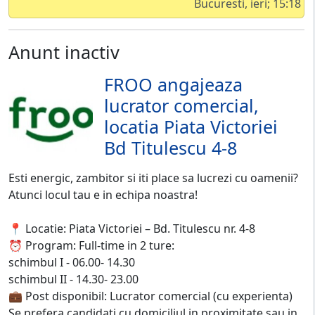
Bucuresti, ieri; 15:18
Anunt inactiv
FROO angajeaza
lucrator comercial,
locatia Piata Victoriei
Bd Titulescu 4-8
Esti energic, zambitor si iti place sa lucrezi cu oamenii?
Atunci locul tau e in echipa noastra!
📍 Locatie: Piata Victoriei – Bd. Titulescu nr. 4-8
⏰ Program: Full-time in 2 ture:
schimbul I - 06.00- 14.30
schimbul II - 14.30- 23.00
💼 Post disponibil: Lucrator comercial (cu experienta)
Se prefera candidati cu domiciliul in proximitate sau in