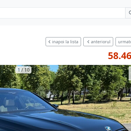
inapoi la lista
anteriorul
urmat
58.46
1 / 10