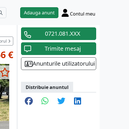
Adauga anunt
Contul meu
0721.081.XXX
orul
Trimite mesaj
6 €
Anunturile utilizatorului
Distribuie anuntul