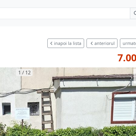
inapoi la lista
anteriorul
urmat
7.0
1 / 12