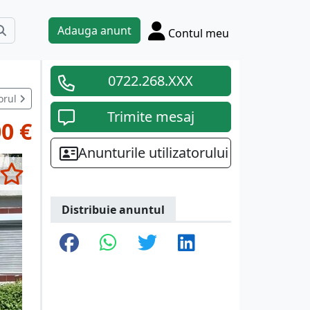
Adauga anunt
Contul meu
0722.268.XXX
orul
Trimite mesaj
00 €
Anunturile utilizatorului
Distribuie anuntul