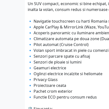
Un SUV compact, economic si bine echipat, id
inalta la volan, consum redus si numeroase d
🔹 Navigatie touchscreen cu harti Romania 
🔹 Apple CarPlay & MirrorLink (Waze, YouTub
🔹 Acoperis panoramic cu iluminare ambien
🔹 Climatizare automata pe doua zone (Dua
🔹 Pilot automat (Cruise Control)
🔹 Volan sport imbracat in piele cu comenzi
🔹 Senzori parcare spate cu afisaj
🔹 Senzori de ploaie si lumini
🔹 Geamuri electrice
🔹 Oglinzi electrice incalzite si heliomate
🔹 Privacy Glass
🔹 Proiectoare ceata
🔹 Pachet crom exterior
🔹 Functie ECO pentru consum redus
🛡️ Siguranta: