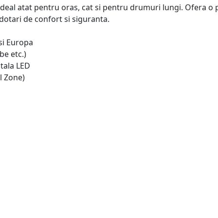
eal atat pentru oras, cat si pentru drumuri lungi. Ofera o p
otari de confort si siguranta.
si Europa
e etc.)
tala LED
l Zone)