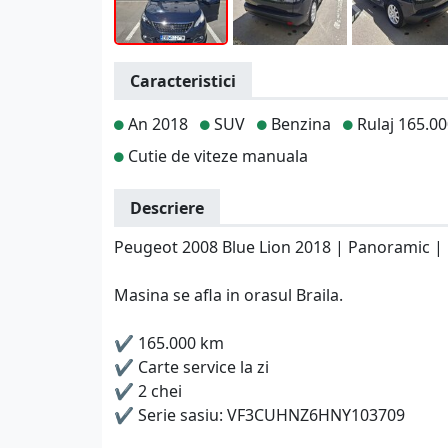
Caracteristici
An 2018
SUV
Benzina
Rulaj 165.0
Cutie de viteze manuala
Descriere
Peugeot 2008 Blue Lion 2018 | Panoramic | 
Masina se afla in orasul Braila.
✔️ 165.000 km
✔️ Carte service la zi
✔️ 2 chei
✔️ Serie sasiu: VF3CUHNZ6HNY103709