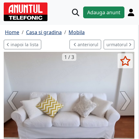
Adauga anunt
Home
Casa si gradina
Mobila
inapoi la lista
anteriorul
urmatorul
1 / 3