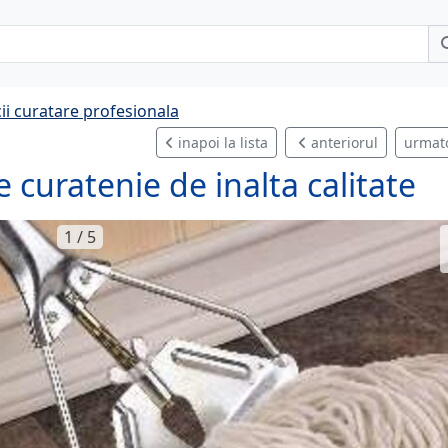
cii curatare profesionala
inapoi la lista
anteriorul
urmat
e curatenie de inalta calitate
1 / 5