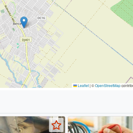
Leaflet
|
©
OpenStreetMap
contrib