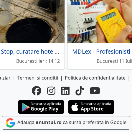
Fire Stop, curatare hote bucatarie, tubulaturi ventilatie
Bucuresti ieri; 14:12
Bucuresti 11 Iul
 ziar
|
Termeni si conditii
|
Politica de confidentialitate
|
Descarca aplicatia
Descarca aplicatia
Google Play
App Store
Adauga
anuntul.ro
ca sursa preferata in Google