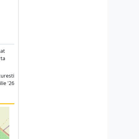
tat
rta
uresti
lie '26