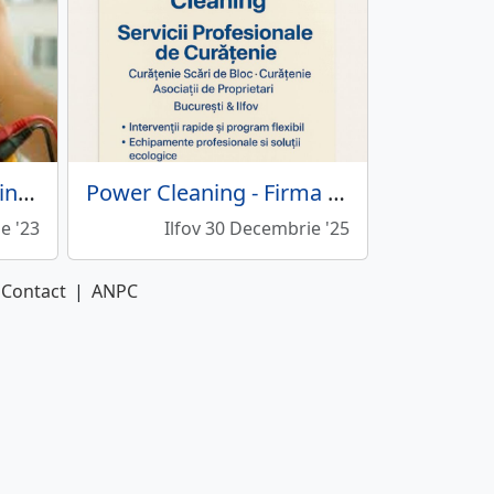
MDLex - Profesionisti in curatenie
Power Cleaning - Firma curatenie.
ie '23
Ilfov 30 Decembrie '25
Contact
|
ANPC