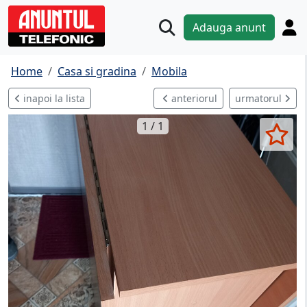
Adauga anunt
Home
Casa si gradina
Mobila
inapoi la lista
anteriorul
urmatorul
1 / 1