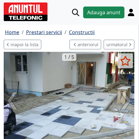
Adauga anunt
Home
Prestari servicii
Constructii
inapoi la lista
anteriorul
urmatorul
1 / 5