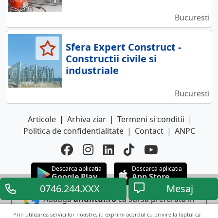
Bucuresti
Sfera Expert Construct -
Constructii civile si
industriale
Bucuresti
Articole
|
Arhiva ziar
|
Termeni si conditii
|
Politica de confidentialitate
|
Contact
|
ANPC
Descarca aplicatia
Descarca aplicatia
Google Play
App Store
0746.244.XXX
Mesaj
Adauga
anuntul.ro
ca sursa preferata in
Google
Prin utilizarea serviciilor noastre, iti exprimi acordul cu privire la faptul ca