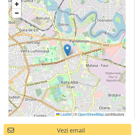
+
−
Leaflet
|
©
OpenStreetMap
contributors
Vezi email