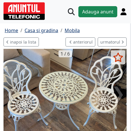
Adauga anunt
Home
Casa si gradina
Mobila
inapoi la lista
anteriorul
urmatorul
1 / 6