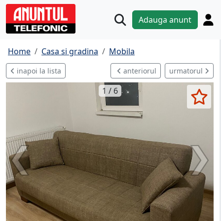
Adauga anunt
Home
Casa si gradina
Mobila
inapoi la lista
anteriorul
urmatorul
1 / 6