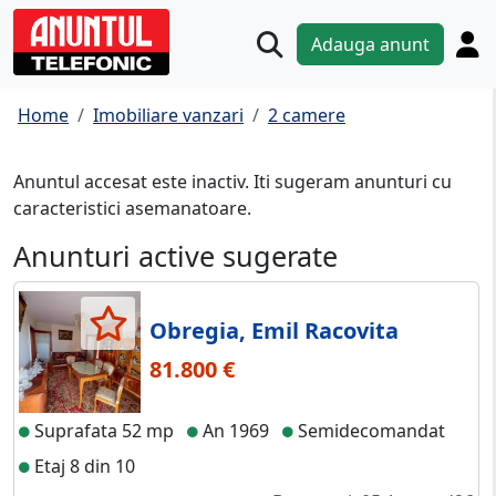
Adauga anunt
Home
Imobiliare vanzari
2 camere
Anuntul accesat este inactiv. Iti sugeram anunturi cu
caracteristici asemanatoare.
Anunturi active sugerate
Obregia, Emil Racovita
81.800 €
Suprafata 52 mp
An 1969
Semidecomandat
Etaj 8 din 10