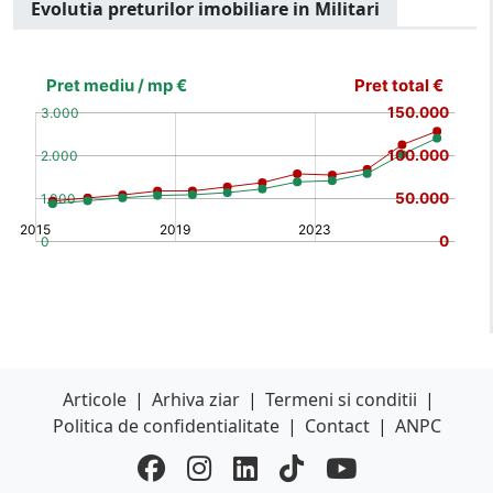
Evolutia preturilor imobiliare in Militari
[bold]
€
€
(%)
(%)
[/b]
Articole
|
Arhiva ziar
|
Termeni si conditii
|
Politica de confidentialitate
|
Contact
|
ANPC