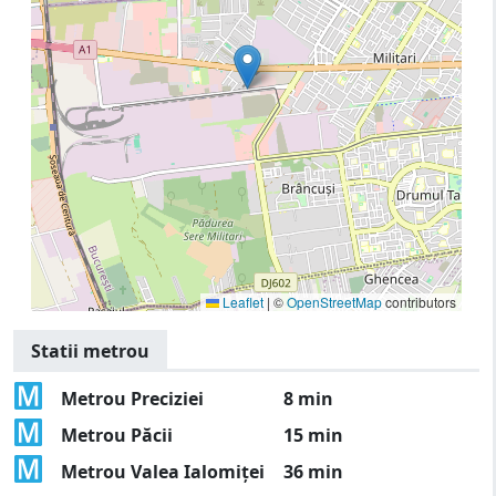
Leaflet
|
©
OpenStreetMap
contributors
Statii metrou
Metrou Preciziei
8 min
Metrou Păcii
15 min
Metrou Valea Ialomiței
36 min