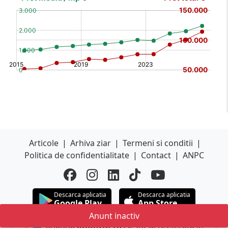
(%)
[/b]
Articole
|
Arhiva ziar
|
Termeni si conditii
|
Politica de confidentialitate
|
Contact
|
ANPC
Descarca aplicatia
Descarca aplicatia
Google Play
App Store
Anunt inactiv
Adauga
anuntul.ro
ca sursa preferata in