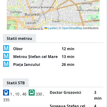
Leaflet
|
©
OpenStreetMap
contributors
Statii metrou
Obor
12 min
Metrou Ștefan cel Mare
13 min
Piața Iancului
26 min
Statii STB
Doctor Grozovici
3
1 , 10 , 46
330 ,
min
335
Șoseaua Ștefan cel
4