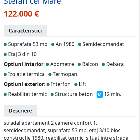
Stefan cel Mare
122.000 €
Caracteristici
Suprafata 53 mp
An 1980
Semidecomandat
Etaj 3 din 10
Optiuni interior
:
Apometre
Balcon
Debara
Izolatie termica
Termopan
Optiuni exterior
:
Interfon
Lift
Reabilitat termic
Structura beton
12 min.
M
Descriere
stradal apartament 2 camere confort 1,
semidecomandat, suprafata 53 mp, etaj 3/10 bloc
constructie 1980, reabilitat termic, situat intre strada