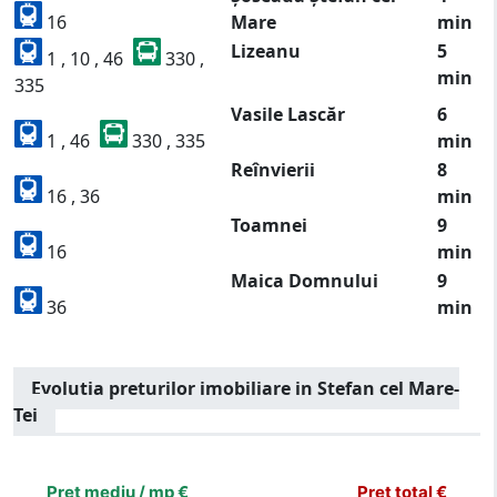
16
Mare
min
Lizeanu
5
1 , 10 , 46
330 ,
min
335
Vasile Lascăr
6
1 , 46
330 , 335
min
Reînvierii
8
16 , 36
min
Toamnei
9
16
min
Maica Domnului
9
36
min
Evolutia preturilor imobiliare in Stefan cel Mare-
Tei
[bold]
€
€
(%)