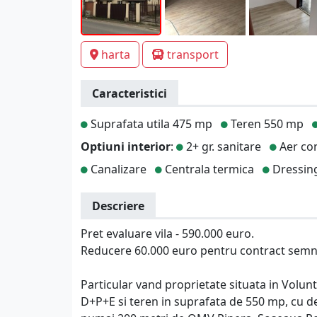
harta
transport
Caracteristici
Suprafata utila 475 mp
Teren 550 mp
Optiuni interior
:
2+ gr. sanitare
Aer con
Canalizare
Centrala termica
Dressin
Descriere
Pret evaluare vila - 590.000 euro.
Reducere 60.000 euro pentru contract semnat
Particular vand proprietate situata in Volunt
D+P+E si teren in suprafata de 550 mp, cu de