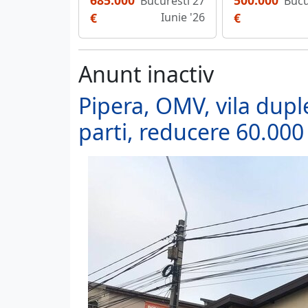
685.000
500.000
Bucuresti 27
Bucu
€
Iunie '26
€
Anunt inactiv
Pipera, OMV, vila dup
parti, reducere 60.000