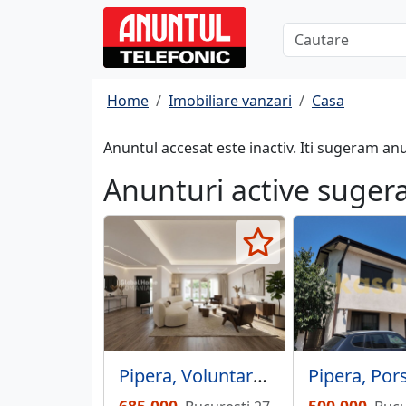
Home
Imobiliare vanzari
Casa
Anuntul accesat este inactiv. Iti sugeram an
Anunturi active suger
Pipera, Voluntari, vila individuala, 6 camere 320 mp + teren liber 296 mp.