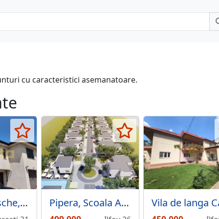
unturi cu caracteristici asemanatoare.
ate
Pipera, Porsche, oportunitate, casa, garaj, ideal locuit.
Pipera, Scoala Americana,