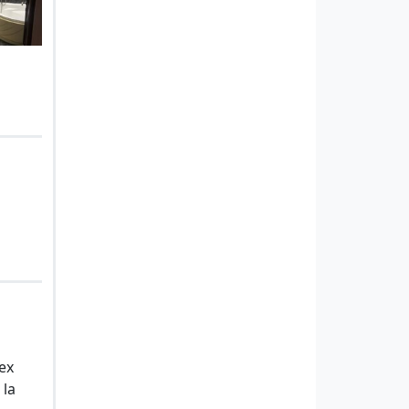
lex
 la