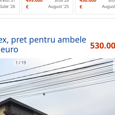
499.000
450.000
resti 31
Ilfov 26
Ilf
Iulie '26
€
August '25
€
August
lex, pret pentru ambele
530.00
 euro
1 / 19