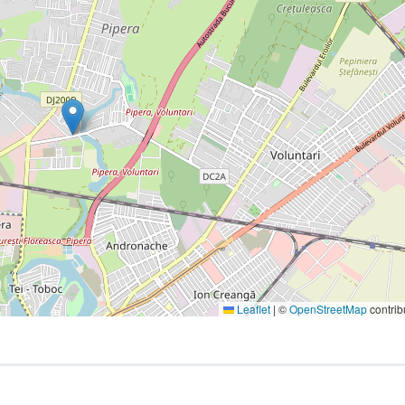
Leaflet
|
©
OpenStreetMap
contrib