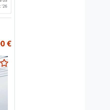
ov 05
 '26
0 €