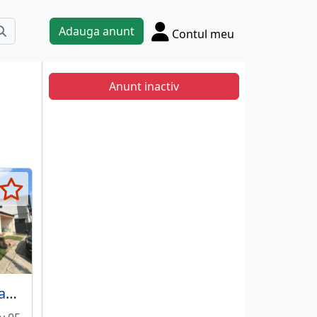
Adauga anunt
Contul meu
Anunt inactiv
Vila de langa Catedrala Ortodoxa ,,Sfanta Cuvioasa Parascheva"