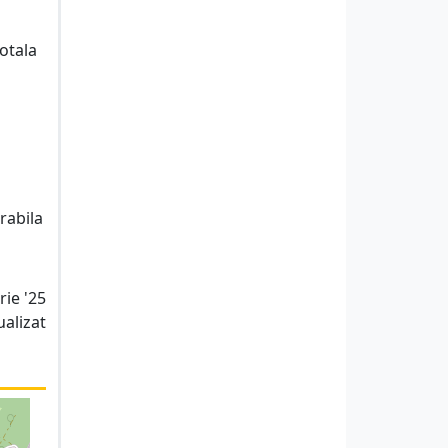
totala
rabila
rie '25
ualizat