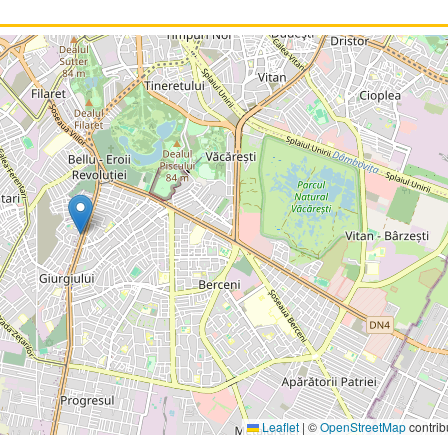
Leaflet
|
©
OpenStreetMap
contrib