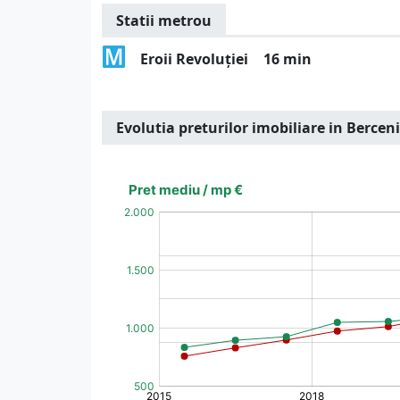
Statii metrou
Eroii Revoluției
16 min
Evolutia preturilor imobiliare in Bercen
[bold]
€
€
(%)
(%)
[/b]