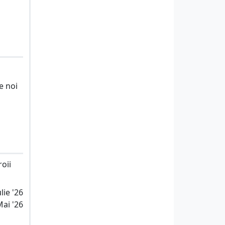
e noi
oii
lie '26
Mai '26