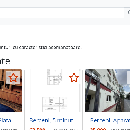
unturi cu caracteristici asemanatoare.
ate
Giurgiului, Piata Progresul, 12 minute metrou Eroii Revolutiei
Berceni, 5 minute metrou Aparatorii Patriei.