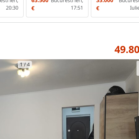
63.500
35.000
sti ieri;
Bucuresti ieri;
Bucurest
20:30
€
17:51
€
Iuli
49.80
1 / 4