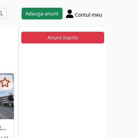
Adauga anunt
Contul meu
Anunt inactiv
Berceni, Aparatorii Patriei, metrou