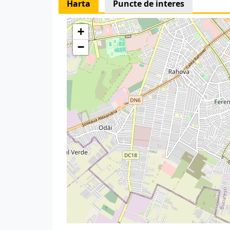
Harta
Puncte de interes
+
−