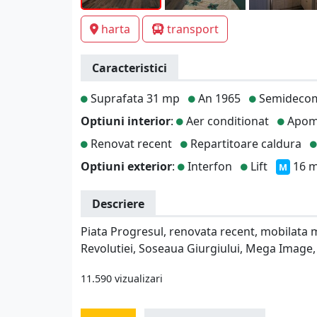
harta
transport
Caracteristici
Suprafata 31 mp
An 1965
Semideco
Optiuni interior
:
Aer conditionat
Apom
Renovat recent
Repartitoare caldura
Optiuni exterior
:
Interfon
Lift
16 m
M
Descriere
Piata Progresul, renovata recent, mobilata m
Revolutiei, Soseaua Giurgiului, Mega Image, 
11.590 vizualizari