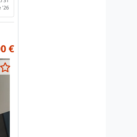
i 31
e '26
0 €