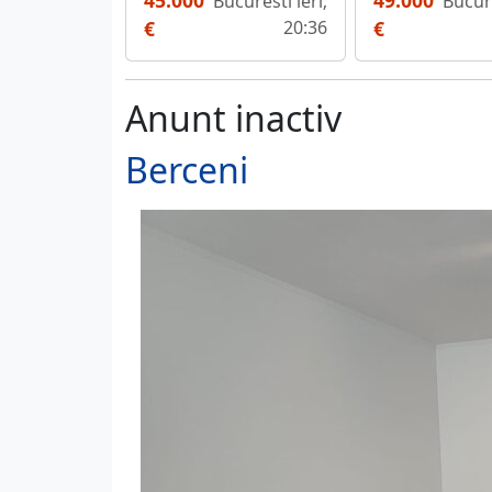
45.000
49.000
Bucuresti ieri;
Bucure
€
20:36
€
Anunt inactiv
Berceni