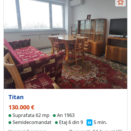
Titan
130.000 €
Suprafata 62 mp
An 1963
Semidecomandat
Etaj 6 din 9
5 min.
M