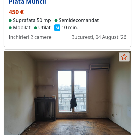
Piata Muncii
450 €
Suprafata 50 mp
Semidecomandat
Mobilat
Utilat
10 min.
M
Inchirieri 2 camere
Bucuresti, 04 August '26