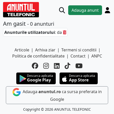
Adauga anunt
Am gasit
- 0 anunturi
Anunturile utilizatorului
: da
Articole
|
Arhiva ziar
|
Termeni si conditii
|
Politica de confidentialitate
|
Contact
|
ANPC
Descarca aplicatia
Descarca aplicatia
Google Play
App Store
Adauga
anuntul.ro
ca sursa preferata in
Google
Copyright © 2026 ANUNTUL TELEFONIC