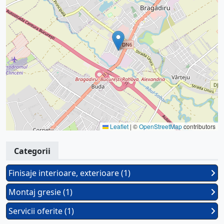
Leaflet
|
©
OpenStreetMap
contributors
Categorii
Finisaje interioare, exterioare (1)
Montaj gresie (1)
Servicii oferite (1)