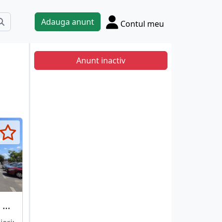
Adauga anunt
Contul meu
Anunt inactiv
Otopeni Spatiu comercial 110 mp, parter, vitrina, vizibilitate DN1,