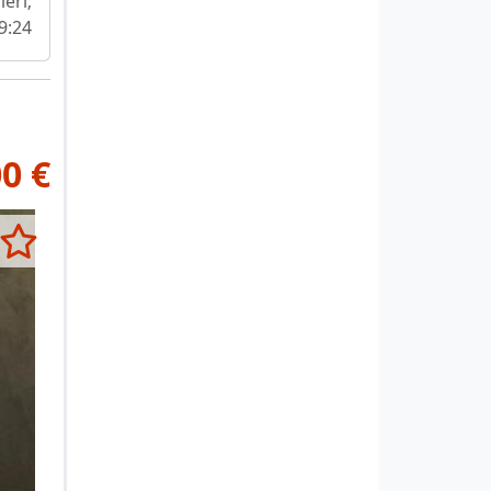
ieri;
9:24
00 €