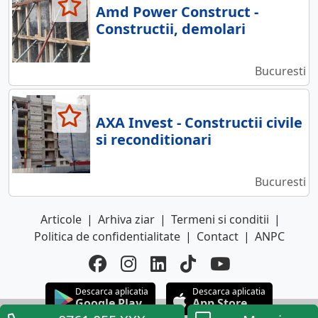
Amd Power Construct -
Constructii, demolari
Bucuresti
AXA Invest - Constructii civile
si reconditionari
Bucuresti
Articole
|
Arhiva ziar
|
Termeni si conditii
|
Politica de confidentialitate
|
Contact
|
ANPC
Descarca aplicatia
Descarca aplicatia
Google Play
App Store