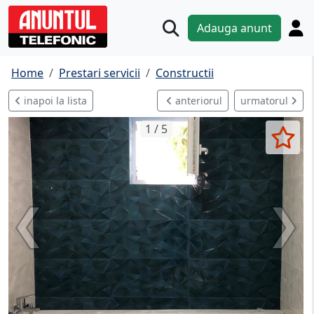
Adauga anunt
Home
Prestari servicii
Constructii
inapoi la lista
anteriorul
urmatorul
1 / 5