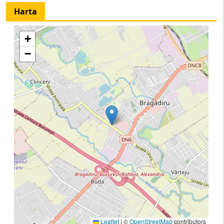
Harta
+
−
Leaflet
|
©
OpenStreetMap
contributors