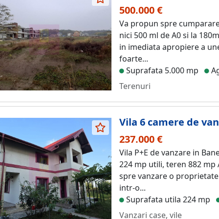
500.000 €
Va propun spre cumparare 
nici 500 ml de A0 si la 180
in imediata apropiere a une
foarte...
Suprafata 5.000 mp
Ag
Terenuri
Vila 6 camere de van
237.000 €
Vila P+E de vanzare in Ban
224 mp utili, teren 882 mp
spre vanzare o proprietate 
intr-o...
Suprafata utila 224 mp
Vanzari case, vile