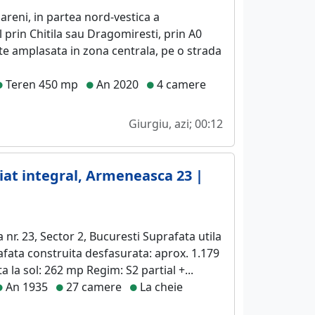
areni, in partea nord-vestica a
l prin Chitila sau Dragomiresti, prin A0
te amplasata in zona centrala, pe o strada
Teren 450 mp
An 2020
4 camere
Giurgiu, azi; 00:12
riat integral, Armeneasca 23 |
r. 23, Sector 2, Bucuresti Suprafata utila
afata construita desfasurata: aprox. 1.179
la sol: 262 mp Regim: S2 partial +...
An 1935
27 camere
La cheie