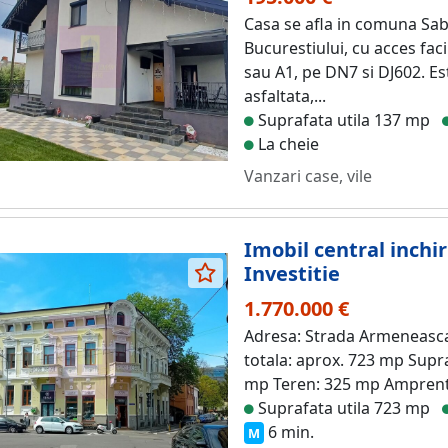
Casa se afla in comuna Sab
Bucurestiului, cu acces faci
sau A1, pe DN7 si DJ602. Es
asfaltata,...
Suprafata utila 137 mp
La cheie
Vanzari case, vile
Imobil central inchi
Investitie
1.770.000 €
Adresa: Strada Armeneasca n
totala: aprox. 723 mp Supr
mp Teren: 325 mp Amprenta 
Suprafata utila 723 mp
6 min.
M