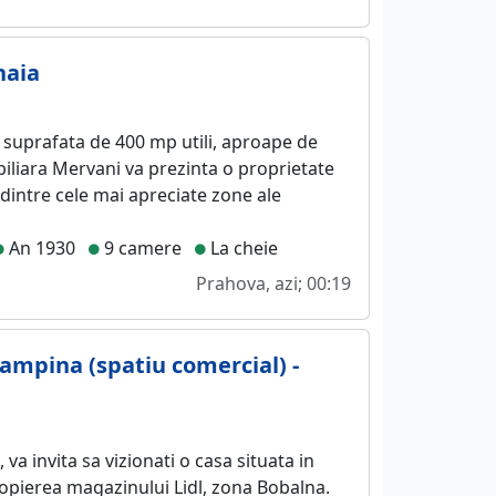
naia
u suprafata de 400 mp utili, aproape de
biliara Mervani va prezinta o proprietate
 dintre cele mai apreciate zone ale
An 1930
9 camere
La cheie
Prahova, azi; 00:19
ampina (spatiu comercial) -
va invita sa vizionati o casa situata in
opierea magazinului Lidl, zona Bobalna.