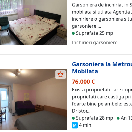
Garsoniera de inchiriat in 
mobilata si utilata Agentia
inchiriere o garsoniera sit
garsoniere,...
Suprafata 25 mp
Inchirieri garsoniere
Garsoniera la Metrou
Mobilata
76.000 €
Exista proprietati care imp
proprietati care castiga pr
foarte bine pe ambele: este
Dristor,...
Suprafata 28 mp
An 1
4 min.
M