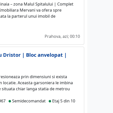
Sinaia – zona Malul Spitalului | Complet
 Imobiliara Mervani va ofera spre
uata la parterul unui imobil de
Prahova, azi; 00:10
 Dristor | Bloc anvelopat |
resioneaza prin dimensiuni si exista
in locatie. Aceasta garsoniera le imbina
 situata chiar langa statia de metrou
967
Semidecomandat
Etaj 5 din 10