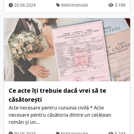
20.06.2024
Matrimoniale
3.108
Ce acte îți trebuie dacă vrei să te
căsătorești
Acte necesare pentru cununia civilă * Acte
necesare pentru căsătoria dintre un cetățean
român și un...
30.05.2024
Matrimoniale
5.243