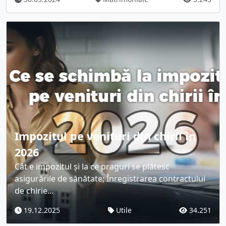
Impozitul pe venituri din chirii în
2026
Cât e impozitul și la ce praguri se plătesc
asigurările de sănătate; Înregistrarea contractului
de chirie...
19.12.2025
Utile
34.251